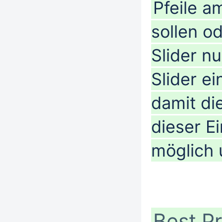
Pfeile a
sollen od
Slider n
Slider e
damit die
dieser Ei
möglich 
Best P